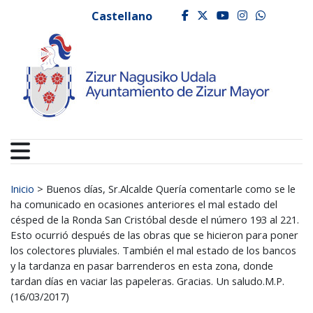
Ayuntamiento de Zizur
Ir al contenido
Castellano
facebook
twitter
youtube
instagr
whats
Buscar:
Inicio
>
Buenos días, Sr.Alcalde Quería comentarle como se le
ha comunicado en ocasiones anteriores el mal estado del
césped de la Ronda San Cristóbal desde el número 193 al 221.
Esto ocurrió después de las obras que se hicieron para poner
los colectores pluviales. También el mal estado de los bancos
y la tardanza en pasar barrenderos en esta zona, donde
tardan días en vaciar las papeleras. Gracias. Un saludo.M.P.
(16/03/2017)