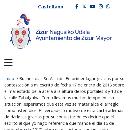
Ayuntamiento de Zizur
Ir al contenido
Castellano
facebook
twitter
youtube
instagr
whats
Buscar:
Inicio
>
Buenos días Sr. Alcalde. En primer lugar gracias por su
contestación a mi escrito de fecha 17 de enero de 2018 sobre
el mal estado de la acera a la altura de los portales 8 y 10 de
la calle Zabalgaina. Como llevamos mucho tiempo en esa
situación, esperemos que esta vez se materialice el arreglo
como usted dice. EL verdadero motivo de esta carta además
de darle las gracias por su contestación es decirle que el
escrito al que yo hago referencia que mandé el día 16 de
noviembre de 2017 sobre el mal estado y adjuntando