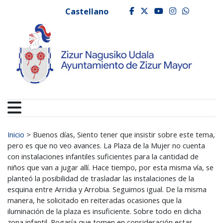
Ayuntamiento de Zizur
Ir al contenido
Castellano
facebook
twitter
youtube
instagr
whats
Buscar:
Inicio
>
Buenos días, Siento tener que insistir sobre este tema,
pero es que no veo avances. La Plaza de la Mujer no cuenta
con instalaciones infantiles suficientes para la cantidad de
niños que van a jugar allí. Hace tiempo, por esta misma vía, se
planteó la posibilidad de trasladar las instalaciones de la
esquina entre Arridia y Arrobia. Seguimos igual. De la misma
manera, he solicitado en reiteradas ocasiones que la
iluminación de la plaza es insuficiente. Sobre todo en dicha
zona infantil. Rogaría que tomen en consideración estas