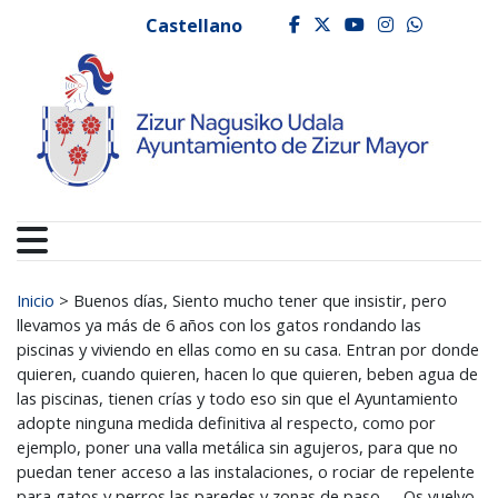
Ayuntamiento de Zizur
Ir al contenido
Castellano
facebook
twitter
youtube
instagr
whats
Buscar:
Inicio
>
Buenos días, Siento mucho tener que insistir, pero
llevamos ya más de 6 años con los gatos rondando las
piscinas y viviendo en ellas como en su casa. Entran por donde
quieren, cuando quieren, hacen lo que quieren, beben agua de
las piscinas, tienen crías y todo eso sin que el Ayuntamiento
adopte ninguna medida definitiva al respecto, como por
ejemplo, poner una valla metálica sin agujeros, para que no
puedan tener acceso a las instalaciones, o rociar de repelente
para gatos y perros las paredes y zonas de paso….. Os vuelvo