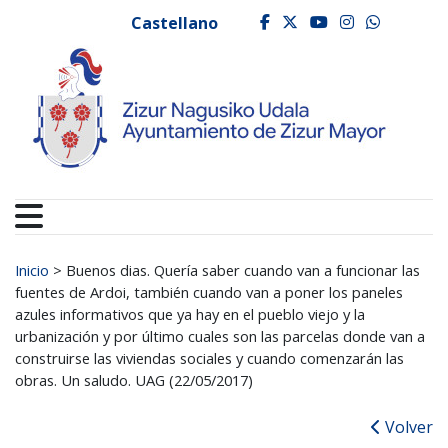
Ayuntamiento de Zizur
Ir al contenido
Castellano
facebook
twitter
youtube
instagr
whats
Buscar:
Inicio
>
Buenos dias. Quería saber cuando van a funcionar las
fuentes de Ardoi, también cuando van a poner los paneles
azules informativos que ya hay en el pueblo viejo y la
urbanización y por último cuales son las parcelas donde van a
construirse las viviendas sociales y cuando comenzarán las
obras. Un saludo. UAG (22/05/2017)
Volver