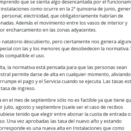
 comprendo que se sienta algo desencantada por el funcionam
instalaciones como ocurre en la 2ª quincena de junio, gene
 personal, electricidad, que obligatoriamente habrían de
onadas. Además el movimiento entre los vasos de interior y
 por encharcamiento en las zonas adyacentes.
so natatorio descubierto, pero ciertamente nos genera algun
ecial con las y los menores que desobedecen la normativa. 
s compatible el uso.
alta, la normativa está pensada para que las personas sean
stral permite darse de alta en cualquier momento, aliviando
errumpe el pago y el Servicia cuando se ejecuta. Las tasas es
tasa de ingreso.
a en el mes de septiembre sólo no es factible ya que tiene q
r julio, agosto y septiembre (suele ser el caso de recibos
ubiese tenido que elegir entre abonar la cuota de entrada o
rso. Una vez aprobadas las tasa del nuevo año y estando
 corresponde es una nueva alta en Instalaciones que como