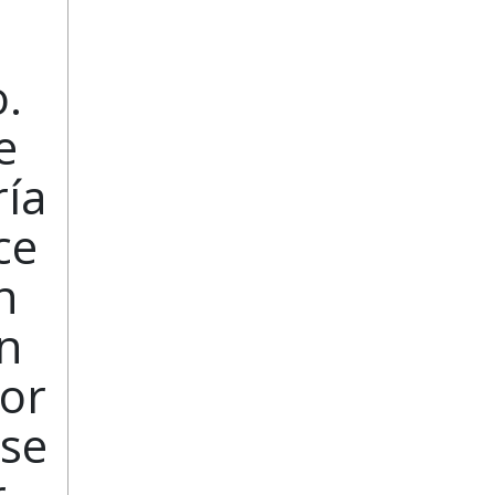
o.
e
ría
ce
n
un
yor
rse
r