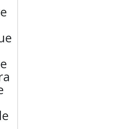
me
ue
e
de
ra
e
de