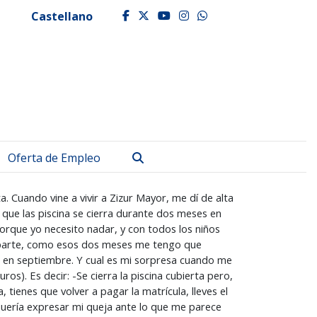
Castellano
facebook
twitter
youtube
instagram
whatsapp
Buscar
Oferta de Empleo
. Cuando vine a vivir a Zizur Mayor, me dí de alta
que las piscina se cierra durante dos meses en
porque yo necesito nadar, y con todos los niños
a parte, como esos dos meses me tengo que
ta en septiembre. Y cual es mi sorpresa cuando me
s). Es decir: -Se cierra la piscina cubierta pero,
 tienes que volver a pagar la matrícula, lleves el
quería expresar mi queja ante lo que me parece