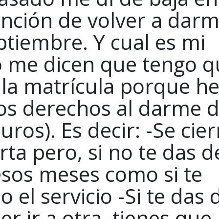
tención de volver a dar
ptiembre. Y cual es mi
 me dicen que tengo q
 la matrícula porque h
os derechos al darme 
ros). Es decir: -Se cier
rta pero, si no te das d
esos meses como si te
 el servicio -Si te das 
r ir a otra, tienes que