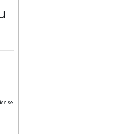
u
ien se