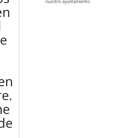
nuestro ayuntamiento.
en
l
re
en
re.
me
 de