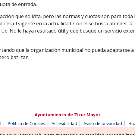
uota de entrada.
cción que solicita, pero las normas y cuotas son para toda 
do es el vigente en la actualidad. Con él se busca atender la
d. No le haya resultado útil y que busque un servicio exte
ntando que la organización municipal no pueda adaptarse a
bero bat izan.
Ayuntamiento de Zizur Mayor
l
Política de Cookies
Accesibilidad
Aviso de privacidad
Bu
180 Zizur Mayor-Zizur Nagusia (NAVARRA-NAFARROA)
Tel. 948 18