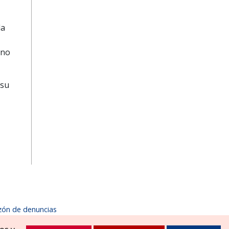
la
rno
 su
zón de denuncias
1900
ayuntamiento@zizurmayor.es