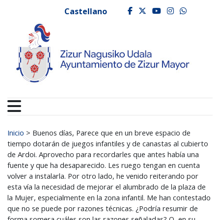
Ayuntamiento de Zizur
Ir al contenido
Castellano
facebook
twitter
youtube
instagr
whats
Buscar:
Inicio
>
Buenos días, Parece que en un breve espacio de
tiempo dotarán de juegos infantiles y de canastas al cubierto
de Ardoi. Aprovecho para recordarles que antes había una
fuente y que ha desaparecido. Les ruego tengan en cuenta
volver a instalarla. Por otro lado, he venido reiterando por
esta vía la necesidad de mejorar el alumbrado de la plaza de
la Mujer, especialmente en la zona infantil. Me han contestado
que no se puede por razones técnicas. ¿Podría resumir de
forma somera cuáles son las razones señaladas? O, en su