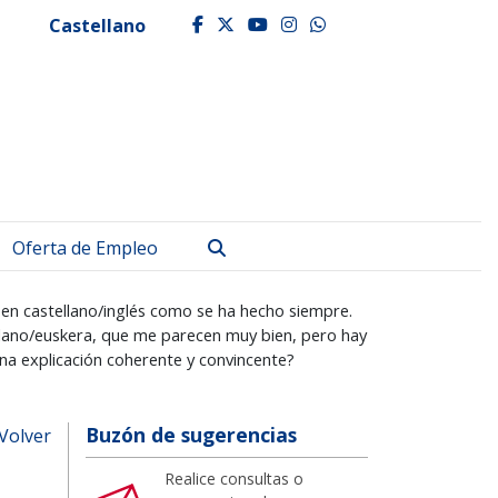
Castellano
facebook
twitter
youtube
instagram
whatsapp
Buscar
Oferta de Empleo
en castellano/inglés como se ha hecho siempre.
ellano/euskera, que me parecen muy bien, pero hay
una explicación coherente y convincente?
Buzón de sugerencias
Volver
Realice consultas o