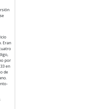
ersión
 se
icio
. Eran
 cuatro
digo,
no por
 33 en
mo de
ano.
ento-
s