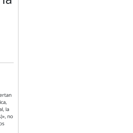
fertan
ca,
l, la
)», no
os