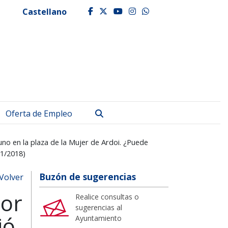
Castellano
facebook
twitter
youtube
instagram
whatsapp
Buscar
Oferta de Empleo
no en la plaza de la Mujer de Ardoi. ¿Puede
01/2018)
Buzón de sugerencias
Volver
por
Realice consultas o
sugerencias al
ió
Ayuntamiento