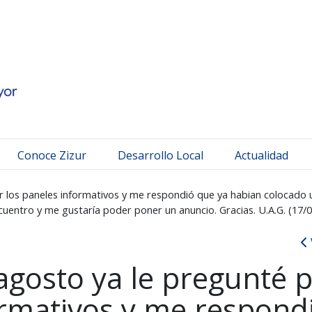
 Mayor
Conoce Zizur
Desarrollo Local
Actualidad
r los paneles informativos y me respondió que ya habian colocado u
entro y me gustaría poder poner un anuncio. Gracias. U.A.G. (17/
agosto ya le pregunté 
ormativos y me respond