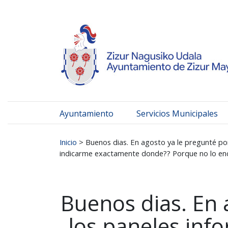
Ayuntamiento de Zizur
Ir al contenido
Ayuntamiento
Servicios Municipales
Buscar:
Inicio
>
Buenos dias. En agosto ya le pregunté po
indicarme exactamente donde?? Porque no lo encu
Buenos dias. En 
los paneles inf