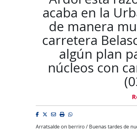
acaba en la Urb
de manera muy 
carretera Belasc
algún plan p
núcleos con car
(0
R
Facebook
Twitter
Email
Imprimir
Whatsapp
Arratsalde on berriro / Buenas tardes de nu