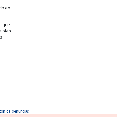
ido en
o que
e plan.
as
zón de denuncias