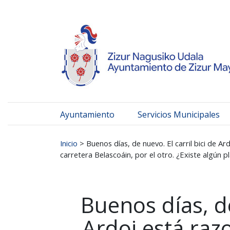
Ayuntamiento de Zizur
Ir al contenido
Ayuntamiento
Servicios Municipales
Buscar:
Inicio
>
Buenos días, de nuevo. El carril bici de A
carretera Belascoáin, por el otro. ¿Existe algún p
Buenos días, de
Ardoi está raz