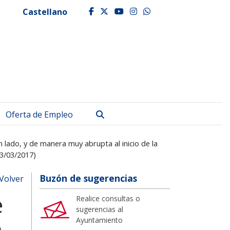
Castellano
facebook
twitter
youtube
instagram
whatsapp
Buscar
Oferta de Empleo
n lado, y de manera muy abrupta al inicio de la
03/03/2017)
Buzón de sugerencias
Volver
e
Realice consultas o
sugerencias al
o
Ayuntamiento