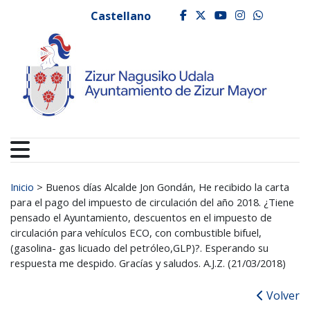
Ayuntamiento de Zizur
Ir al contenido
Castellano
facebook
twitter
youtube
instagr
whats
Buscar:
Inicio
>
Buenos días Alcalde Jon Gondán, He recibido la carta
para el pago del impuesto de circulación del año 2018. ¿Tiene
pensado el Ayuntamiento, descuentos en el impuesto de
circulación para vehículos ECO, con combustible bifuel,
(gasolina- gas licuado del petróleo,GLP)?. Esperando su
respuesta me despido. Gracías y saludos. A.J.Z. (21/03/2018)
Volver