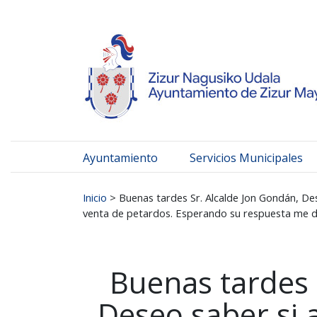
Ayuntamiento de Zizur
Ir al contenido
Ayuntamiento
Servicios Municipales
Buscar:
Inicio
>
Buenas tardes Sr. Alcalde Jon Gondán, Dese
venta de petardos. Esperando su respuesta me de
Buenas tardes 
Deseo saber si a