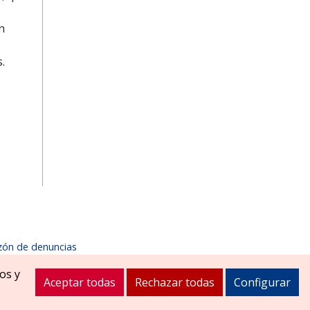
n
.
zón de denuncias
1900
ayuntamiento@zizurmayor.es
os y
Aceptar todas
Rechazar todas
Configurar