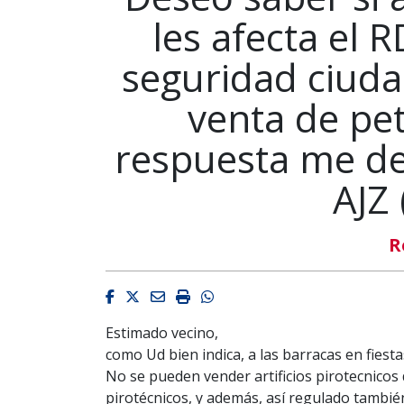
les afecta el 
seguridad ciuda
venta de pe
respuesta me de
AJZ
R
Facebook
Twitter
Email
Imprimir
Whatsapp
Estimado vecino,
como Ud bien indica, a las barracas en fiestas
No se pueden vender artificios pirotecnicos
pirotécnicos, y además, así regulado tambi