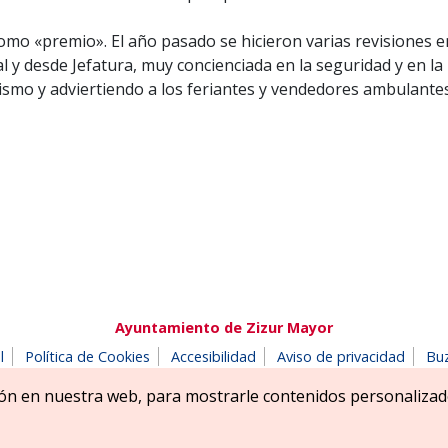
como «premio». El año pasado se hicieron varias revisiones e
al y desde Jefatura, muy concienciada en la seguridad y en la
mo y adviertiendo a los feriantes y vendedores ambulantes
Ayuntamiento de Zizur Mayor
l
Política de Cookies
Accesibilidad
Aviso de privacidad
Bu
180 Zizur Mayor-Zizur Nagusia (NAVARRA-NAFARROA)
Tel. 948 18
ón en nuestra web, para mostrarle contenidos personalizad