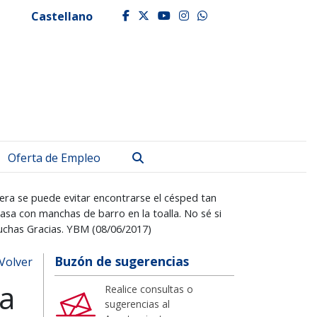
Castellano
facebook
twitter
youtube
instagram
whatsapp
Buscar
Oferta de Empleo
nera se puede evitar encontrarse el césped tan
casa con manchas de barro en la toalla. No sé si
Muchas Gracias. YBM (08/06/2017)
Buzón de sugerencias
Volver
ya
Realice consultas o
sugerencias al