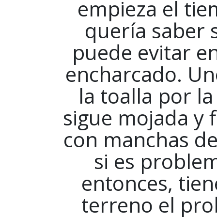
empieza el tie
quería saber 
puede evitar e
encharcado. Un
la toalla por l
sigue mojada y 
con manchas de 
si es proble
entonces, tiene
terreno el pr