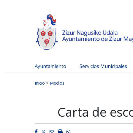
Ayuntamiento de Zizur
Ir al contenido
Ayuntamiento
Servicios Municipales
Buscar:
Inicio
>
Medios
Carta de esc
Facebook
Twitter
Email
Imprimir
Whatsapp