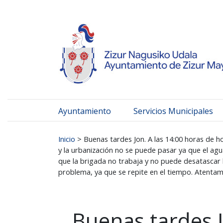
Ayuntamiento de Zizur
Ir al contenido
Ayuntamiento
Servicios Municipales
Buscar:
Inicio
>
Buenas tardes Jon. A las 14:00 horas de h
y la urbanización no se puede pasar ya que el ag
que la brigada no trabaja y no puede desatascar 
problema, ya que se repite en el tiempo. Atenta
Buenas tardes J