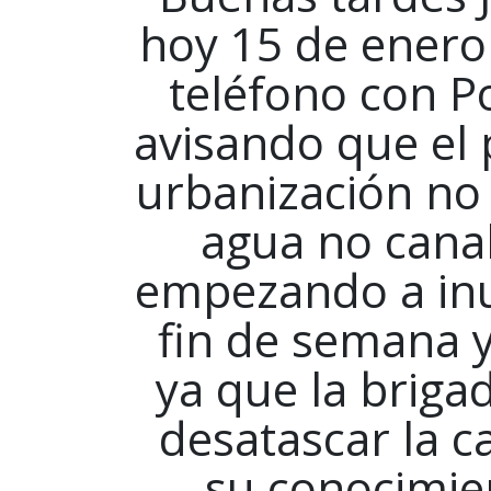
hoy 15 de enero
teléfono con Po
avisando que el 
urbanización no
agua no canali
empezando a inu
fin de semana 
ya que la briga
desatascar la c
su conocimie