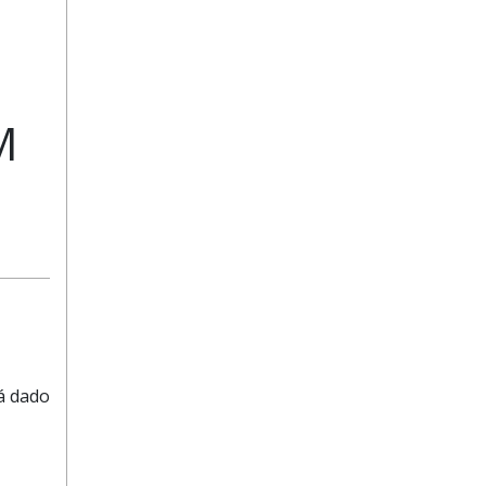
M
tá dado