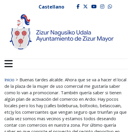
Ayuntamiento de Zizur
Ir al contenido
Castellano
facebook
twitter
youtube
instagr
whats
Buscar:
Inicio
>
Buenas tardes alcalde. Ahora que se va a hacer el local
de la plaza de la mujer de uso comercial me gustaría saber
como lo van a promocionar. También quería saber si tienen
algún plan de activación del comercio en Ardoi. Hay pocos
locales pero los hay (calles bideburua, boltxoko, belascoain,
etc)y los comerciantes que vengan seguro que triunfan ya que
cada vez somos mas vecinos y estamos todos deseando
contar con comercios en nuestra zona. Por último quería
saber en que consiste el proyecto del recinto deportivo en