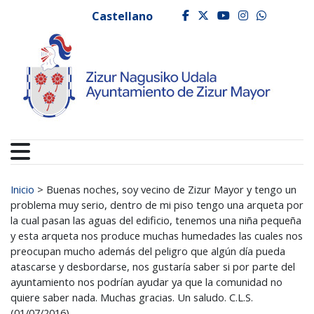
Ayuntamiento de Zizur
Ir al contenido
Castellano
facebook
twitter
youtube
instagr
whats
Buscar:
Inicio
>
Buenas noches, soy vecino de Zizur Mayor y tengo un
problema muy serio, dentro de mi piso tengo una arqueta por
la cual pasan las aguas del edificio, tenemos una niña pequeña
y esta arqueta nos produce muchas humedades las cuales nos
preocupan mucho además del peligro que algún día pueda
atascarse y desbordarse, nos gustaría saber si por parte del
ayuntamiento nos podrían ayudar ya que la comunidad no
quiere saber nada. Muchas gracias. Un saludo. C.L.S.
(01/07/2016)