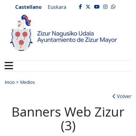
Ayuntamiento de Zizur
Ir al contenido
Castellano
Euskara
facebook
twitter
youtube
instagr
whats
Buscar:
Inicio
>
Medios
Volver
Banners Web Zizur
(3)