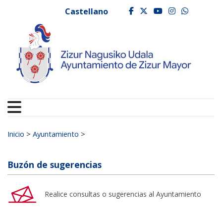
Ayuntamiento de Zizur
Ir al contenido
Castellano
facebook
twitter
youtube
instagr
whats
Buscar:
Inicio
>
Ayuntamiento
>
Buzón de sugerencias
Realice consultas o sugerencias al Ayuntamiento