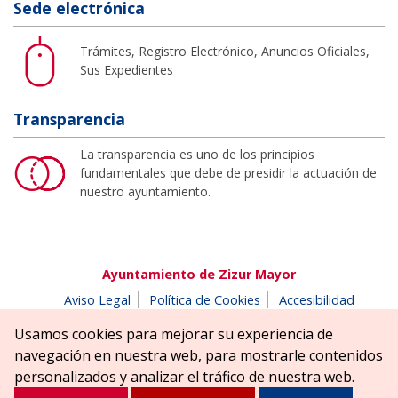
Sede electrónica
Trámites, Registro Electrónico, Anuncios Oficiales,
Sus Expedientes
Transparencia
La transparencia es uno de los principios
fundamentales que debe de presidir la actuación de
nuestro ayuntamiento.
Ayuntamiento de Zizur Mayor
Aviso Legal
Política de Cookies
Accesibilidad
Aviso de privacidad
Buzón de denuncias
Usamos cookies para mejorar su experiencia de
Parque Erreniega parkea, s/n | 31180 Zizur Mayor-Zizur
navegación en nuestra web, para mostrarle contenidos
Nagusia (NAVARRA-NAFARROA)
personalizados y analizar el tráfico de nuestra web.
Tel. 948 181900
ayuntamiento@zizurmayor.es