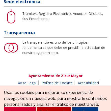
Sede electrónica
Trámites, Registro Electrónico, Anuncios Oficiales,
Sus Expedientes
Transparencia
La transparencia es uno de los principios
fundamentales que debe de presidir la actuación de
nuestro ayuntamiento.
Ayuntamiento de Zizur Mayor
Aviso Legal
Política de Cookies
Accesibilidad
Aviso de privacidad
Buzón de denuncias
Usamos cookies para mejorar su experiencia de
Parque Erreniega parkea, s/n | 31180 Zizur Mayor-Zizur
navegación en nuestra web, para mostrarle contenidos
Nagusia (NAVARRA-NAFARROA)
personalizados y analizar el tráfico de nuestra web.
Tel. 948 181900
ayuntamiento@zizurmayor.es