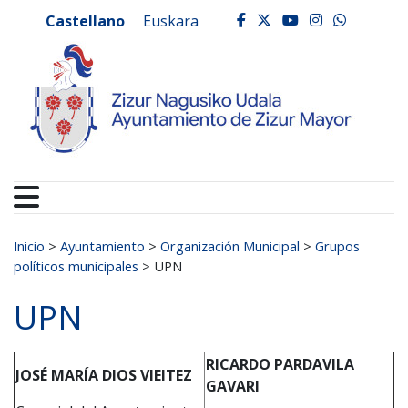
Ayuntamiento de Zizur
Ir al contenido
Castellano
Euskara
facebook
twitter
youtube
instagr
whats
Buscar:
Inicio
>
Ayuntamiento
>
Organización Municipal
>
Grupos
políticos municipales
>
UPN
UPN
RICARDO PARDAVILA
JOSÉ MARÍA DIOS VIEITEZ
GAVARI