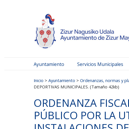
Ayuntamiento de Zizur
Ir al contenido
Ayuntamiento
Servicios Municipales
Buscar:
Inicio
>
Ayuntamiento
>
Ordenanzas, normas y pl
DEPORTIVAS MUNICIPALES. (Tamaño 42kb)
ORDENANZA FISCA
PÚBLICO POR LA UT
INSTALACIONES DE