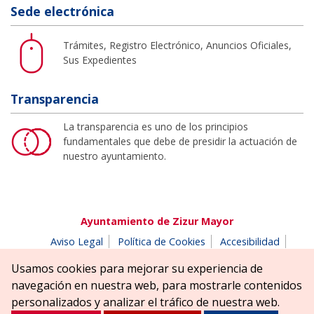
Sede electrónica
Trámites, Registro Electrónico, Anuncios Oficiales,
Sus Expedientes
Transparencia
La transparencia es uno de los principios
fundamentales que debe de presidir la actuación de
nuestro ayuntamiento.
Ayuntamiento de Zizur Mayor
Aviso Legal
Política de Cookies
Accesibilidad
Aviso de privacidad
Buzón de denuncias
Usamos cookies para mejorar su experiencia de
Parque Erreniega parkea, s/n | 31180 Zizur Mayor-Zizur
navegación en nuestra web, para mostrarle contenidos
Nagusia (NAVARRA-NAFARROA)
personalizados y analizar el tráfico de nuestra web.
Tel. 948 181900
ayuntamiento@zizurmayor.es