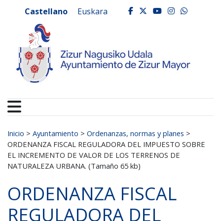
Ayuntamiento de Zizur
Ir al contenido
Castellano
Euskara
facebook
twitter
youtube
instagr
whats
Buscar:
Inicio
>
Ayuntamiento
>
Ordenanzas, normas y planes
>
ORDENANZA FISCAL REGULADORA DEL IMPUESTO SOBRE
EL INCREMENTO DE VALOR DE LOS TERRENOS DE
NATURALEZA URBANA. (Tamaño 65 kb)
ORDENANZA FISCAL
REGULADORA DEL