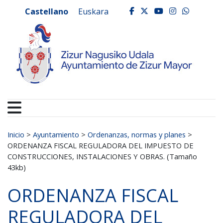
Ayuntamiento de Zizur
Ir al contenido
Castellano
Euskara
facebook
twitter
youtube
instagr
whats
Buscar:
Inicio
>
Ayuntamiento
>
Ordenanzas, normas y planes
>
ORDENANZA FISCAL REGULADORA DEL IMPUESTO DE
CONSTRUCCIONES, INSTALACIONES Y OBRAS. (Tamaño
43kb)
ORDENANZA FISCAL
REGULADORA DEL