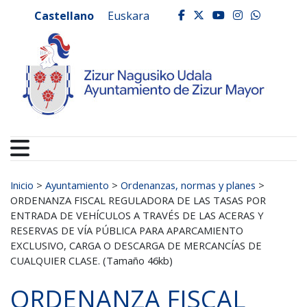
Ayuntamiento de Zizur
Ir al contenido
Castellano
Euskara
facebook
twitter
youtube
instagr
whats
Buscar:
Inicio
>
Ayuntamiento
>
Ordenanzas, normas y planes
>
ORDENANZA FISCAL REGULADORA DE LAS TASAS POR
ENTRADA DE VEHÍCULOS A TRAVÉS DE LAS ACERAS Y
RESERVAS DE VÍA PÚBLICA PARA APARCAMIENTO
EXCLUSIVO, CARGA O DESCARGA DE MERCANCÍAS DE
CUALQUIER CLASE. (Tamaño 46kb)
ORDENANZA FISCAL