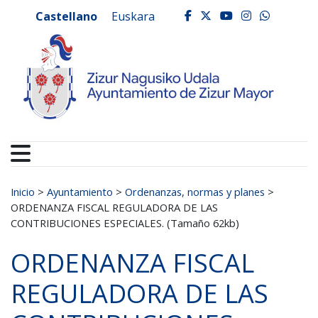
Ayuntamiento de Zizur
Ir al contenido
Castellano
Euskara
facebook
twitter
youtube
instagr
whats
Buscar:
Inicio
>
Ayuntamiento
>
Ordenanzas, normas y planes
>
ORDENANZA FISCAL REGULADORA DE LAS
CONTRIBUCIONES ESPECIALES. (Tamaño 62kb)
ORDENANZA FISCAL
REGULADORA DE LAS