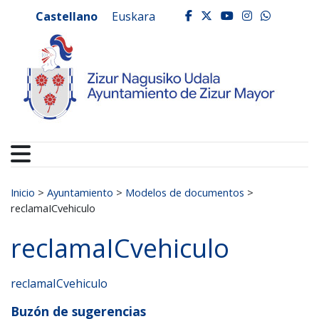
Ayuntamiento de Zizur
Ir al contenido
Castellano
Euskara
facebook
twitter
youtube
instagr
whats
Buscar:
Inicio
>
Ayuntamiento
>
Modelos de documentos
>
reclamaICvehiculo
reclamaICvehiculo
reclamaICvehiculo
Buzón de sugerencias