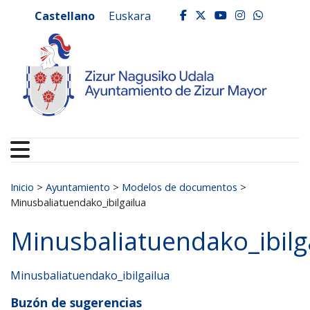
Ayuntamiento de Zizur
Ir al contenido
Castellano
Euskara
facebook
twitter
youtube
instagr
whats
Buscar:
Inicio
>
Ayuntamiento
>
Modelos de documentos
>
Minusbaliatuendako_ibilgailua
Minusbaliatuendako_ibilg
Minusbaliatuendako_ibilgailua
Buzón de sugerencias