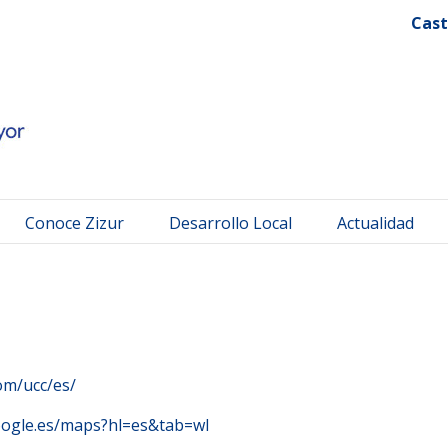
 Mayor
Cast
Conoce Zizur
Desarrollo Local
Actualidad
om/ucc/es/
oogle.es/maps?hl=es&tab=wl