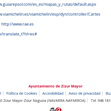
w.guiarepsol.com/es_es/mapas_y_rutas/default.aspx
w.viamichelin.es/viamichelin/esp/dyn/controller/Cartes
:
http://www.rae.es
m/translate_t?hl=es#
Ayuntamiento de Zizur Mayor
l
Política de Cookies
Accesibilidad
Aviso de privacidad
Bu
180 Zizur Mayor-Zizur Nagusia (NAVARRA-NAFARROA)
Tel. 948 18