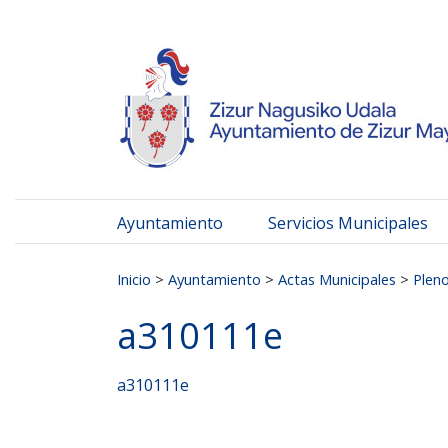
Ayuntamiento de Zizur
Ir al contenido
Ayuntamiento
Servicios Municipales
Buscar:
Inicio
>
Ayuntamiento
>
Actas Municipales
>
Plen
a310111e
a310111e