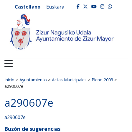
Ayuntamiento de Zizur
Ir al contenido
Castellano
Euskara
facebook
twitter
youtube
instagr
whats
Buscar:
Inicio
>
Ayuntamiento
>
Actas Municipales
>
Pleno 2003
>
a290607e
a290607e
a290607e
Buzón de sugerencias