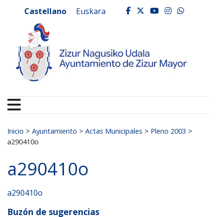
Ayuntamiento de Zizur
Ir al contenido
Castellano
Euskara
facebook
twitter
youtube
instagr
whats
Buscar:
Inicio
>
Ayuntamiento
>
Actas Municipales
>
Pleno 2003
>
a290410o
a290410o
a290410o
Buzón de sugerencias