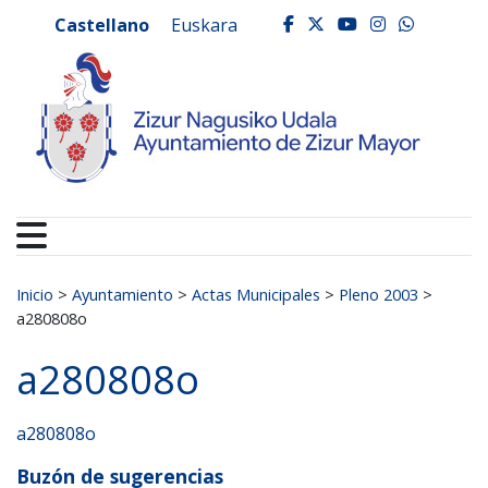
Ayuntamiento de Zizur
Ir al contenido
Castellano
Euskara
facebook
twitter
youtube
instagr
whats
Buscar:
Inicio
>
Ayuntamiento
>
Actas Municipales
>
Pleno 2003
>
a280808o
a280808o
a280808o
Buzón de sugerencias