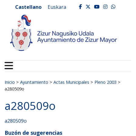
Ayuntamiento de Zizur
Ir al contenido
Castellano
Euskara
facebook
twitter
youtube
instagr
whats
Buscar:
Inicio
>
Ayuntamiento
>
Actas Municipales
>
Pleno 2003
>
a280509o
a280509o
a280509o
Buzón de sugerencias