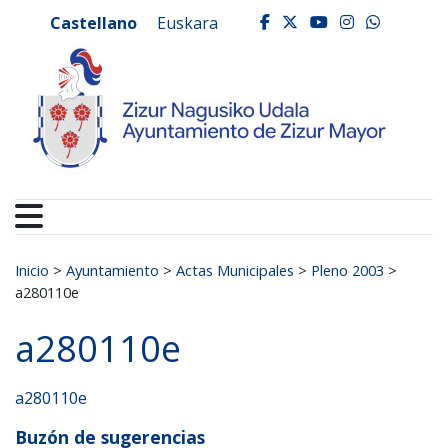
Ayuntamiento de Zizur
Ir al contenido
Castellano
Euskara
facebook
twitter
youtube
instagr
whats
Buscar:
Inicio
>
Ayuntamiento
>
Actas Municipales
>
Pleno 2003
>
a280110e
a280110e
a280110e
Buzón de sugerencias