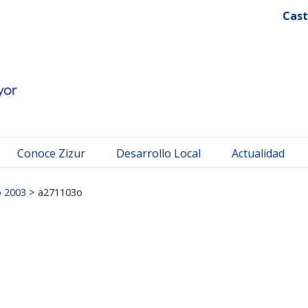
 Mayor
Cast
Conoce Zizur
Desarrollo Local
Actualidad
o 2003
>
a271103o