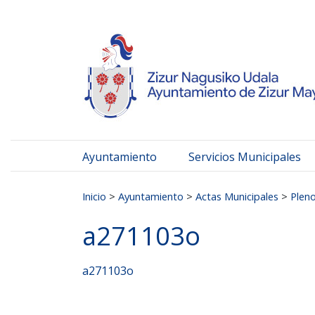
Ayuntamiento de Zizur
Ir al contenido
Ayuntamiento
Servicios Municipales
Buscar:
Inicio
>
Ayuntamiento
>
Actas Municipales
>
Plen
a271103o
a271103o