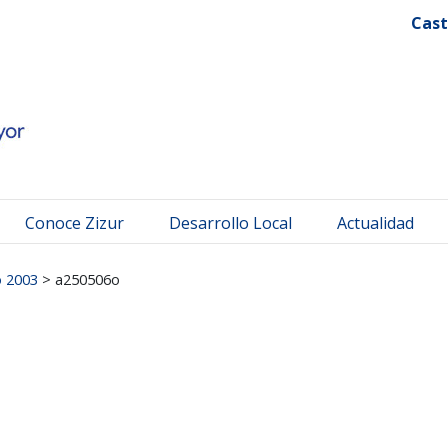
 Mayor
Cast
Conoce Zizur
Desarrollo Local
Actualidad
o 2003
>
a250506o