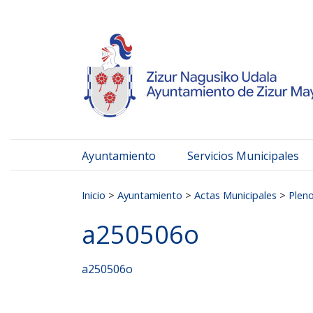
Ayuntamiento de Zizur
Ir al contenido
Ayuntamiento
Servicios Municipales
Buscar:
Inicio
>
Ayuntamiento
>
Actas Municipales
>
Plen
a250506o
a250506o