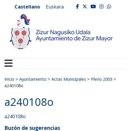
Ayuntamiento de Zizur
Ir al contenido
Castellano
Euskara
facebook
twitter
youtube
instagr
whats
Buscar:
Inicio
>
Ayuntamiento
>
Actas Municipales
>
Pleno 2003
>
a240108o
a240108o
a240108o
Buzón de sugerencias