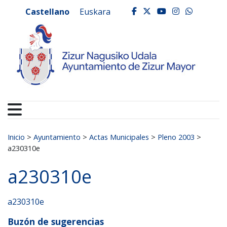
Ayuntamiento de Zizur
Ir al contenido
Castellano
Euskara
facebook
twitter
youtube
instagr
whats
Buscar:
Inicio
>
Ayuntamiento
>
Actas Municipales
>
Pleno 2003
>
a230310e
a230310e
a230310e
Buzón de sugerencias