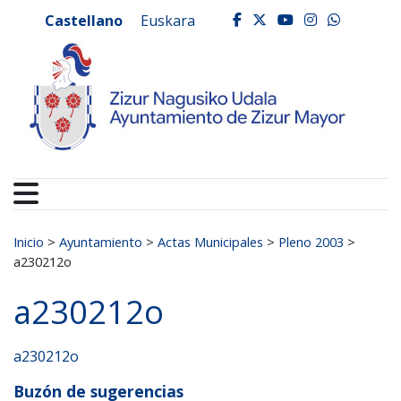
Ayuntamiento de Zizur
Ir al contenido
Castellano
Euskara
facebook
twitter
youtube
instagr
whats
Buscar:
Inicio
>
Ayuntamiento
>
Actas Municipales
>
Pleno 2003
>
a230212o
a230212o
a230212o
Buzón de sugerencias