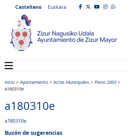
Ayuntamiento de Zizur
Ir al contenido
Castellano
Euskara
facebook
twitter
youtube
instagr
whats
Buscar:
Inicio
>
Ayuntamiento
>
Actas Municipales
>
Pleno 2003
>
a180310e
a180310e
a180310e
Buzón de sugerencias