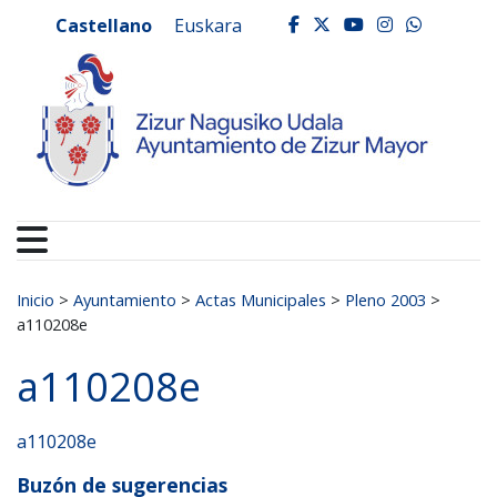
Ayuntamiento de Zizur
Ir al contenido
Castellano
Euskara
facebook
twitter
youtube
instagr
whats
Buscar:
Inicio
>
Ayuntamiento
>
Actas Municipales
>
Pleno 2003
>
a110208e
a110208e
a110208e
Buzón de sugerencias