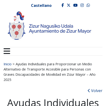
Ayuntamiento de Zizur
Ir al contenido
Castellano
facebook
twitter
youtube
instagr
whats
Buscar:
Inicio
>
Ayudas Individuales para Proporcionar un Medio
Alternativo de Transporte Accesible para Personas con
Graves Discapacidades de Movilidad en Zizur Mayor – Año
2025​
Volver
Ayudas Individuales