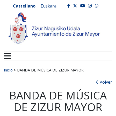
Ayuntamiento de Zizur
Ir al contenido
Castellano
Euskara
facebook
twitter
youtube
instagr
whats
Buscar:
Inicio
>
BANDA DE MÚSICA DE ZIZUR MAYOR
Volver
BANDA DE MÚSICA
DE ZIZUR MAYOR