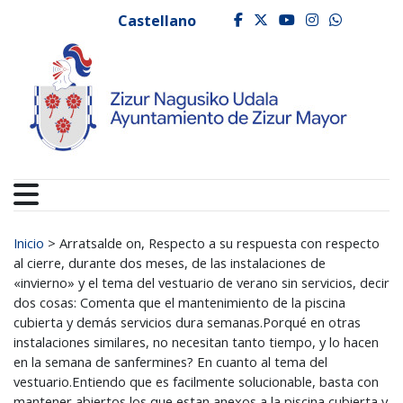
Ayuntamiento de Zizur
Ir al contenido
Castellano
facebook
twitter
youtube
instagr
whats
Buscar:
Inicio
>
Arratsalde on, Respecto a su respuesta con respecto
al cierre, durante dos meses, de las instalaciones de
«invierno» y el tema del vestuario de verano sin servicios, decir
dos cosas: Comenta que el mantenimiento de la piscina
cubierta y demás servicios dura semanas.Porqué en otras
instalaciones similares, no necesitan tanto tiempo, y lo hacen
en la semana de sanfermines? En cuanto al tema del
vestuario.Entiendo que es facilmente solucionable, basta con
mantener abiertos los que estan anexos a la piscina cubierta y