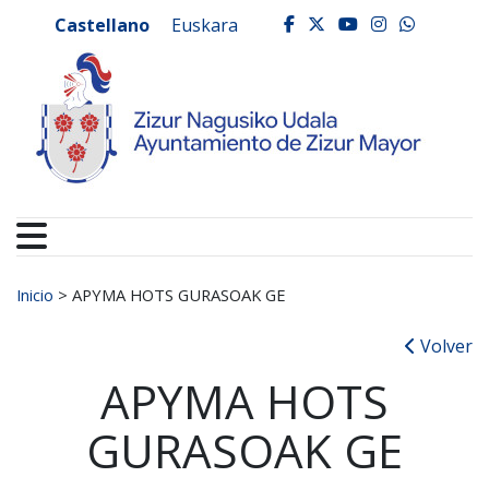
Ayuntamiento de Zizur
Ir al contenido
Castellano
Euskara
facebook
twitter
youtube
instagr
whats
Buscar:
Inicio
>
APYMA HOTS GURASOAK GE
Volver
APYMA HOTS
GURASOAK GE