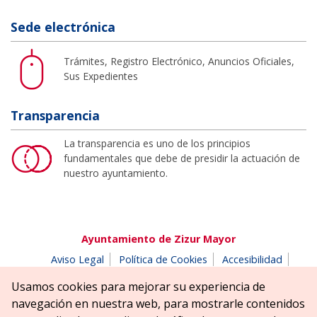
Sede electrónica
Trámites, Registro Electrónico, Anuncios Oficiales,
Sus Expedientes
Transparencia
La transparencia es uno de los principios
fundamentales que debe de presidir la actuación de
nuestro ayuntamiento.
Ayuntamiento de Zizur Mayor
Aviso Legal
Política de Cookies
Accesibilidad
Aviso de privacidad
Buzón de denuncias
Usamos cookies para mejorar su experiencia de
Parque Erreniega parkea, s/n | 31180 Zizur Mayor-Zizur
navegación en nuestra web, para mostrarle contenidos
Nagusia (NAVARRA-NAFARROA)