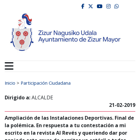
Ayuntamiento de Zizur
Ir al contenido
facebook
twitter
youtube
instagr
whats
Buscar:
Inicio
>
Participación Ciudadana
Dirigido a:
ALCALDE
21-02-2019
Ampliación de las Instalaciones Deportivas. Final de
la polémica. En respuesta a tu contestación a mi
escrito en la revista Al Revés y queriendo dar por