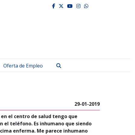
facebook
twitter
youtube
instagram
whatsapp
Buscar
Oferta de Empleo
29-01-2019
a en el centro de salud tengo que
 el teléfono. Es inhumano que siendo
 encima enferma. Me parece inhumano