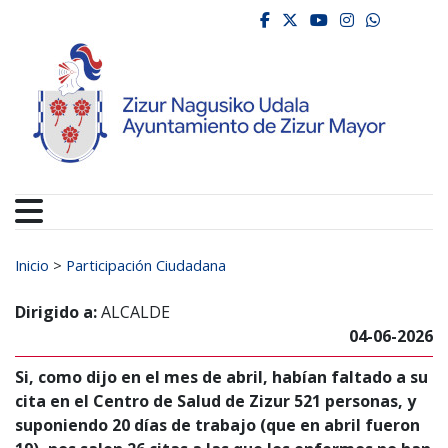
Ayuntamiento de Zizur
Ir al contenido
facebook
twitter
youtube
instagr
whats
Buscar:
Inicio
>
Participación Ciudadana
Dirigido a:
ALCALDE
04-06-2026
Si, como dijo en el mes de abril, habían faltado a su
cita en el Centro de Salud de Zizur 521 personas, y
suponiendo 20 días de trabajo (que en abril fueron