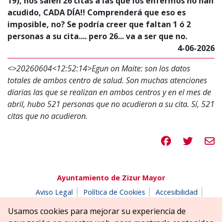
19), nos salen 26 citas a las que los enfermos no han
acudido, CADA DÍA!! Comprenderá que eso es
imposible, no? Se podría creer que faltan 1 ó 2
personas a su cita.... pero 26... va a ser que no.
4-06-2026
<
>20260604<12:52:14>Egun on Maite: son los datos
totales de ambos centro de salud. Son muchas atenciones
diarias las que se realizan en ambos centros y en el mes de
abril, hubo 521 personas que no acudieron a su cita. Sí, 521
citas que no acudieron.
Compartir en 
Compartir
Compa
Ayuntamiento de Zizur Mayor
Aviso Legal
Política de Cookies
Accesibilidad
Aviso de privacidad
Buzón de denuncias
Usamos cookies para mejorar su experiencia de
Parque Erreniega parkea, s/n | 31180 Zizur Mayor-Zizur