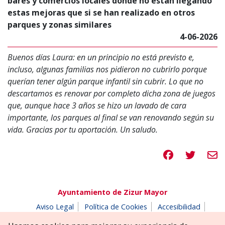
bares y comercios locales donde no están llegando
estas mejoras que si se han realizado en otros
parques y zonas similares
4-06-2026
Buenos días Laura: en un principio no está previsto e,
incluso, algunas familias nos pidieron no cubrirlo porque
querían tener algún parque infantil sin cubrir. Lo que no
descartamos es renovar por completo dicha zona de juegos
que, aunque hace 3 años se hizo un lavado de cara
importante, los parques al final se van renovando según su
vida. Gracias por tu aportación. Un saludo.
Compartir en 
Compartir
Compa
Ayuntamiento de Zizur Mayor
Aviso Legal
Política de Cookies
Accesibilidad
Aviso de privacidad
Buzón de denuncias