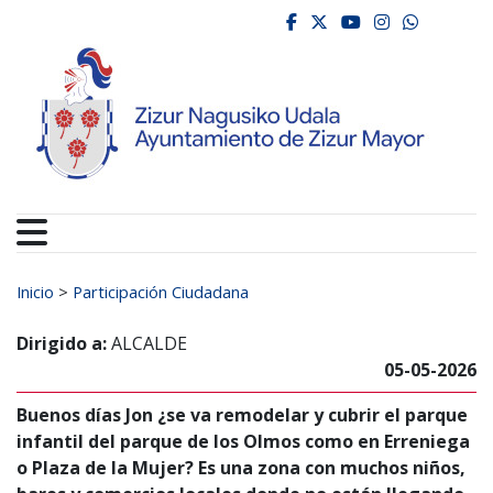
Ayuntamiento de Zizur
Ir al contenido
facebook
twitter
youtube
instagr
whats
Buscar:
Inicio
>
Participación Ciudadana
Dirigido a:
ALCALDE
05-05-2026
Buenos días Jon ¿se va remodelar y cubrir el parque
infantil del parque de los Olmos como en Erreniega
o Plaza de la Mujer? Es una zona con muchos niños,