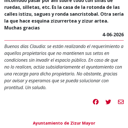
incomodo pasar por ahí sobre todo con sillas de
ruedas, silletas, etc. Es la casa de la rotonda de las
calles istizu, sagues y ronda sancristobal. Otra sería
la que hace esquina zizurrertea y zizur artea.
Muchas gracias
4-06-2026
Buenos días Claudia: se están realizando el requerimiento a
aquellos propietarios que no mantienen sus setos en
condiciones sin invadir el espacio público. En caso de que
no lo realicen, actúa subsidiariamente el ayuntamiento con
una recarga para dicho propietario. No obstante, gracias
por avisar y esperamos que se pueda solucionar con
prontitud. Un saludo.
Compartir en 
Compartir
Compa
Ayuntamiento de Zizur Mayor