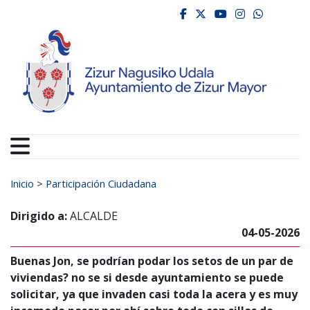
Ayuntamiento de Zizur
Ir al contenido
facebook
twitter
youtube
instagr
whats
Buscar:
Inicio
>
Participación Ciudadana
Dirigido a:
ALCALDE
04-05-2026
Buenas Jon, se podrían podar los setos de un par de
viviendas? no se si desde ayuntamiento se puede
solicitar, ya que invaden casi toda la acera y es muy